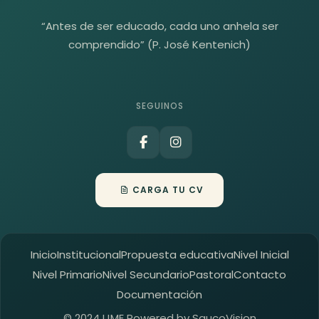
“Antes de ser educado, cada uno anhela ser
comprendido” (P. José Kentenich)
SEGUINOS
CARGA TU CV
Inicio
Institucional
Propuesta educativa
Nivel Inicial
Nivel Primario
Nivel Secundario
Pastoral
Contacto
Documentación
© 2024 IJME Powered by
SaucoVision