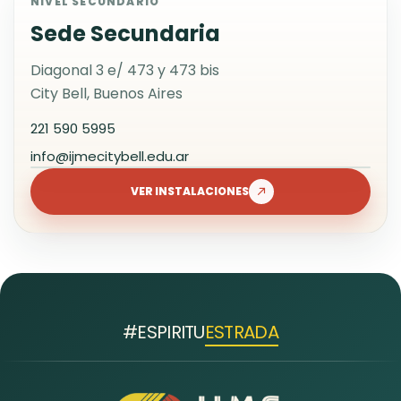
NIVEL SECUNDARIO
Sede Secundaria
Diagonal 3 e/ 473 y 473 bis
City Bell, Buenos Aires
221 590 5995
info@ijmecitybell.edu.ar
Instituto José Manuel Estrada -
Nivel Secundario
VER INSTALACIONES
Nivel Secundario
#ESPIRITU
ESTRADA