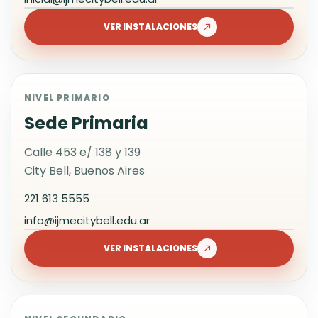
Jardín de infantes - Instituto José
Manuel Estrada
VER INSTALACIONES
Nivel Inicial
NIVEL PRIMARIO
Sede Primaria
Calle 453 e/ 138 y 139
City Bell, Buenos Aires
221 613 5555
info@ijmecitybell.edu.ar
Colegio Estrada nueva sede -
Nivel Primario
VER INSTALACIONES
Nivel Primario