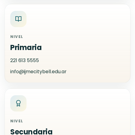
NIVEL
Primaria
221 613 5555
info@ijmecitybell.edu.ar
NIVEL
Secundaria